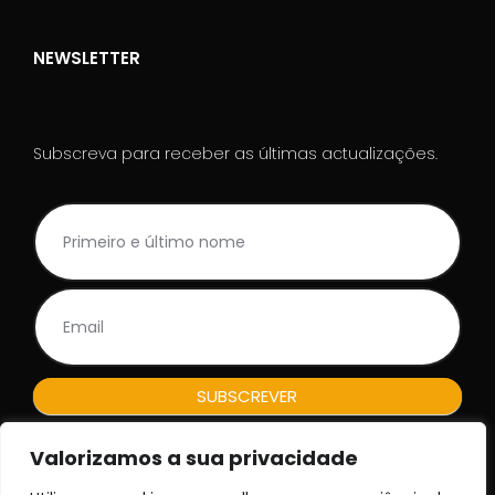
NEWSLETTER
Subscreva para receber as últimas actualizações.
NL
I
Rodape_PT
f
y
o
u
a
r
e
h
SUBSCREVER
u
m
Valorizamos a sua privacidade
a
n
Empresa de registo n.º 150317665