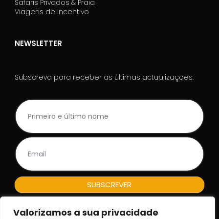
Safaris Privados & Praia
Viagens de Incentivo
NEWSLETTER
Subscreva para receber as últimas actualizações.
NL
I
Rodape_PT
f
y
o
u
a
r
e
h
SUBSCREVER
u
m
a
Valorizamos a sua privacidade