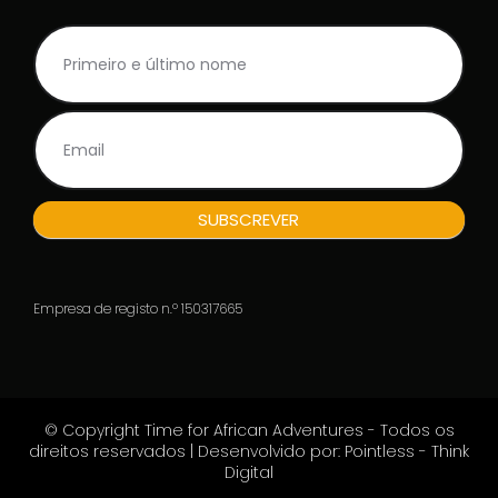
NL
S
Rodape_PT
e
s
e
i
u
n
e
s
SUBSCREVER
s
e
r
e
Empresa de registo n.º 150317665
u
m
a
n
o
© Copyright Time for African Adventures - Todos os
,
direitos reservados | Desenvolvido por: Pointless - Think
l
Digital
a