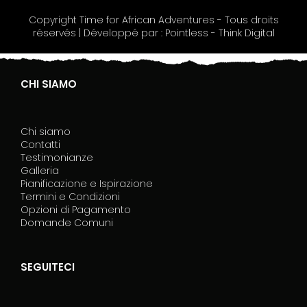
o
Copyright Time for African Adventures - Tous droits
,
réservés | Développé par : Pointless - Think Digital
l
a
s
c
CHI SIAMO
i
a
q
Chi siamo
u
Contatti
e
Testimonianze
s
Galleria
t
Pianificazione e Ispirazione
o
Termini e Condizioni
c
Opzioni di Pagamento
a
Domande Comuni
m
p
o
SEGUITECI
v
u
o