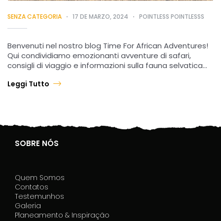
SENZA CATEGORIA
17 DE MARZO, 2024
POINTLESS POINTLESSS
Benvenuti nel nostro blog Time For African Adventures!
Qui condividiamo emozionanti avventure di safari,
consigli di viaggio e informazioni sulla fauna selvatica
che potete trovare nei nostri safari. Unitevi a…
Leggi Tutto
SOBRE NÓS
Quem Somos
Contatos
Testemunhos
Galeria
Planeamento & Inspiração