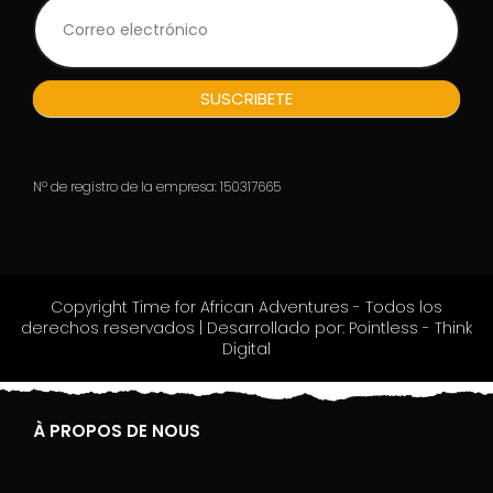
i
u
n
e
s
SUSCRIBETE
s
e
r
e
Nº de registro de la empresa: 150317665
u
m
a
n
o
Copyright Time for African Adventures - Todos los
,
derechos reservados | Desarrollado por: Pointless - Think
l
Digital
a
s
c
i
À PROPOS DE NOUS
a
q
u