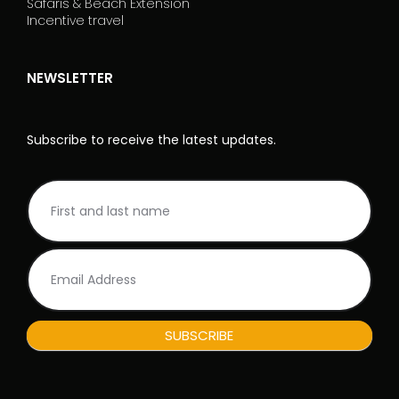
Safaris & Beach Extension
Incentive travel
NEWSLETTER
Subscribe to receive the latest updates.
NL
S
Rodape_EN
e
s
e
i
u
n
e
s
SUBSCRIBE
s
e
r