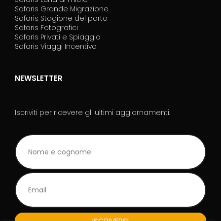
Safaris Grande Migrazione
Safaris Stagione del parto
Safaris Fotografici
Safaris Privati e Spiaggia
Safaris Viaggi Incentivo
NEWSLETTER
Iscriviti per ricevere gli ultimi aggiornamenti.
NL
S
Rodape_IT
e
s
e
i
u
n
e
s
ISCRIVERSI