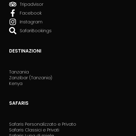
t
Tripadvisor
o
Facebook
.
Instagram
SafariBookings
DESTINAZIONI
Tanzania
Zanzibar (Tanzania)
Kenya
SAFARIS
Safaris Personalizzato e Privato
Safaris Classici e Privati
Safaris Luna di miele