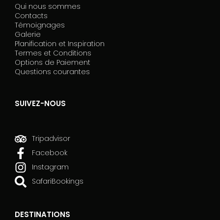
Qui nous sommes
e
Contacts
s
Témoignages
t
Galerie
o
Planification et Inspiration
c
Termes et Conditions
a
Options de Paiement
m
Questions courantes
p
o
v
SUIVEZ-NOUS
u
o
t
o
Tripadvisor
.
Facebook
Instagram
SafariBookings
DESTINATIONS