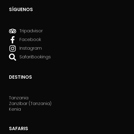
o
SÍGUENOS
v
u
o
t
Tripadvisor
o
Facebook
.
Instagram
SafariBookings
DESTINOS
Tanzania
Zanzíbar (Tanzania)
Kenia
SAFARIS