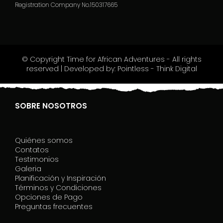
e
Registration Company No.150317665
u
m
a
n
o
© Copyright Time for African Adventures - All rights
,
reserved | Developed by: Pointless - Think Digital
l
a
s
c
SOBRE NOSOTROS
i
a
q
Quiénes somos
u
Contatos
e
Testimonios
s
Galeria
t
Planificación y Inspiración
o
Términos y Condiciones
c
Opciones de Pago
a
Preguntas frecuentes
m
p