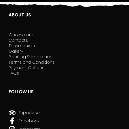
s
c
i
ABOUT US
a
q
u
Who we are
e
Contacts
s
Testimonials
t
Gallery
o
Planning & Inspiration
c
Terms and Conditions
a
Payment Options
m
FAQs
p
o
v
FOLLOW US
u
o
t
o
Tripadvisor
.
Facebook