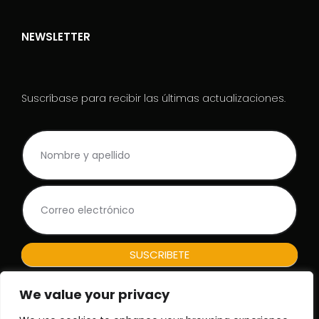
NEWSLETTER
Suscríbase para recibir las últimas actualizaciones.
NL
S
Rodape_ES
i
e
r
e
s
h
u
m
SUSCRIBETE
a
n
We value your privacy
o
,
Nº de registro de la empresa: 150317665