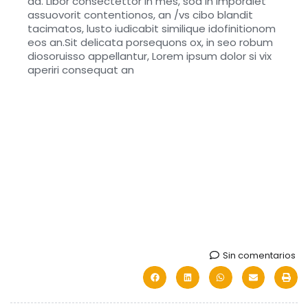
da. Libor consectettor in mes, soa in impordiet
assuovorit contentionos, an /vs cibo blandit
tacimatos, lusto iudicabit similique idofinitionom
eos an.Sit delicata porsequons ox, in seo robum
diosoruisso appellantur, Lorem ipsum dolor si vix
aperiri consequat an
Sin comentarios