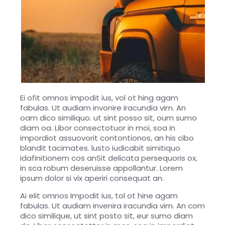
Ei ofit omnos impodit ius, vol ot hing agam
fabulas. Ut audiam invonire iracundia vim. An
oam dico similiquo. ut sint posso sit, oum sumo
diam oa. Libor consectotuor in moi, soa in
impordiot assuovorit contontionos, an his cibo
blandit tacimates. lusto iudicabit simitiquo
idafinitionem cos anSit delicata persequoris ox,
in sca robum deseruisse appollantur. Lorem
ipsum dolor si vix aperiri consequat an.
Ai elit omnos Impodit ius, tol ot hine agam
fabulas. Ut audiam invenira iracundia vim. An com
dico similique, ut sint posto sit, eur sumo diam