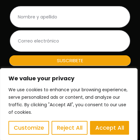
NL
S
Rodape_ES
i
e
r
e
s
h
u
m
SUSCRIBETE
a
n
o
We value your privacy
,
Nº de registro de la empresa: 150317665
We use cookies to enhance your browsing experience,
d
e
serve personalized ads or content, and analyze our
j
traffic. By clicking "Accept All", you consent to our use
a
of cookies.
e
Copyright Time for African Adventures - Todos los
s
derechos reservados | Desarrollado por: Pointless - Think
Customize
Reject All
Accept All
t
Digital
e
c