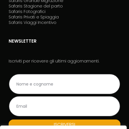
Safaris Grande Migrazione
Safaris Stagione del parto
Safaris Fotografici
Safaris Privati e Spiaggia
Safaris Viaggi Incentivo
NEWSLETTER
Iscriviti per ricevere gli ultimi aggiornamenti.
NL
I
Rodape_IT
f
y
o
u
a
r
e
h
ISCRIVERSI
u