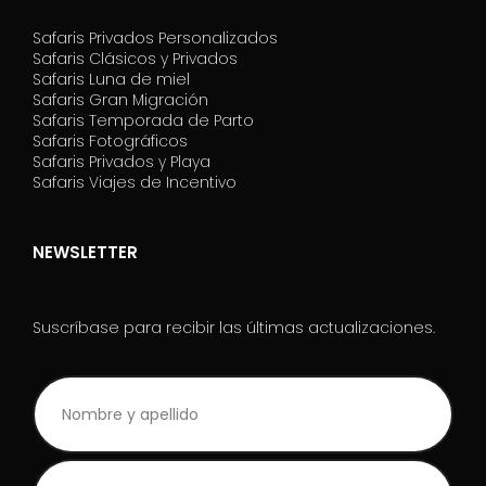
Safaris Privados Personalizados
Safaris Clásicos y Privados
Safaris Luna de miel
Safaris Gran Migración
Safaris Temporada de Parto
Safaris Fotográficos
Safaris Privados y Playa
Safaris Viajes de Incentivo
NEWSLETTER
Suscríbase para recibir las últimas actualizaciones.
NL
I
Rodape_ES
f
y
o
u