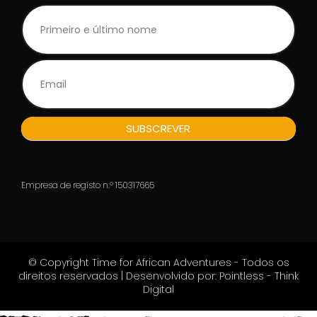
NL
I
Rodape_PT
f
y
o
u
a
r
e
h
SUBSCREVER
u
m
a
n
Empresa de registo n.º 150317665
,
l
e
a
v
© Copyright Time for African Adventures - Todos os
e
direitos reservados | Desenvolvido por: Pointless - Think
t
Digital
h
i