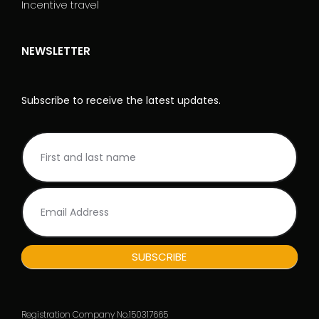
Incentive travel
NEWSLETTER
Subscribe to receive the latest updates.
NL
I
Rodape_EN
f
y
o
u
a
r
e
h
SUBSCRIBE
u
m
a
n
Registration Company No.150317665