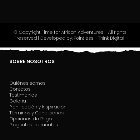
,
l
e
a
v
© Copyright Time for African Adventures - All rights
e
reserved | Developed by: Pointless - Think Digital
t
h
i
s
SOBRE NOSOTROS
f
i
e
Quiénes somos
l
Contatos
d
Testimonios
b
Galeria
l
Planificación y Inspiración
a
Términos y Condiciones
n
Opciones de Pago
k
Preguntas frecuentes
.