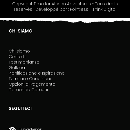
Copyright Time for African Adventures - Tous droits
e
réservés | Développé par : Pointless - Think Digital
t
h
i
s
CHI SIAMO
f
i
e
Chi siamo
l
Contatti
d
Testimonianze
b
Galleria
l
Pianificazione e Ispirazione
a
Termini e Condizioni
n
Opzioni di Pagamento
k
Domande Comuni
.
SEGUITECI
Tripadvisor