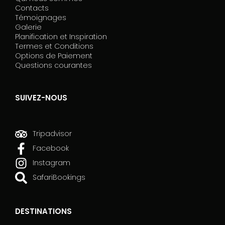
Contacts
b
Témoignages
l
Galerie
a
Planification et Inspiration
n
Termes et Conditions
k
Options de Paiement
.
Questions courantes
SUIVEZ-NOUS
Tripadvisor
Facebook
Instagram
SafariBookings
DESTINATIONS