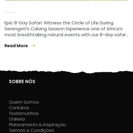
Epic 8-Day Safari: Witness the Circle of Life During
Serengeti’s Calving Season Experience one of Africa’s
most breathtaking natural events with our 8-day safari,
centered around the Calving Season. From…
Read More
SOBRE NÓS
Quem Somos
Contatos
Testemunhos
Galeria
Planeamento & Inspiração
Termos e Condições