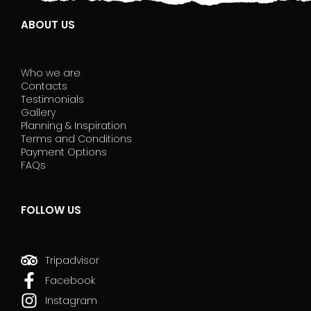
s
f
ABOUT US
i
e
l
Who we are
d
Contacts
b
Testimonials
l
Gallery
a
Planning & Inspiration
n
Terms and Conditions
k
Payment Options
.
FAQs
FOLLOW US
Tripadvisor
Facebook
Instagram